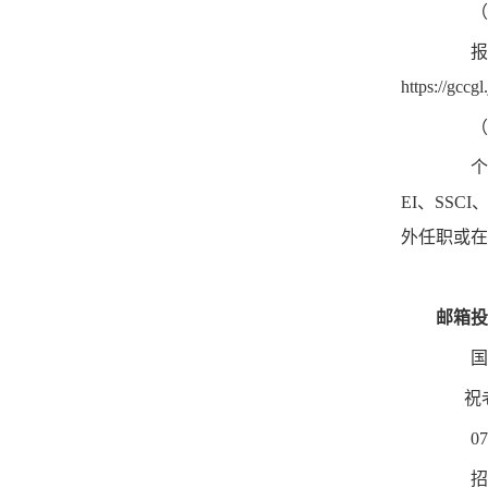
（一
报名
https://gccg
（二
个人资
EI、SS
外任职或在
邮箱投
国际
祝老
0756
招聘