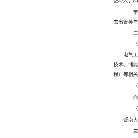
数47人，
学院
杰出箐英与
二、
（一
电气工程
技术、储能
程）等相关
（二
面向
（三
暨南大
三、