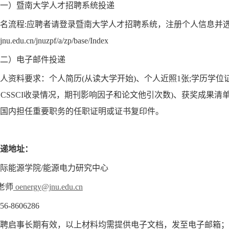
）暨南大学人才招聘系统投递
流程:应聘者请登录暨南大学人才招聘系统，注册个人信息并
l.jnu.edu.cn/jnuzpf/a/zp/base/Index
）电子邮件投递
料要求：个人简历(从读大学开始)、个人近照1张;学历学位证
CI、CSSCI收录情况，期刊影响因子和论文他引次数)、获奖成果
国内担任重要职务的任职证明或证书复印件。
递地址：
能源学院/能源电力研究中心
师
oenergy@jnu.edu.cn
-8606286
启事长期有效，以上材料均需提供电子文档，发至电子邮箱；