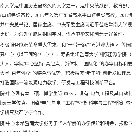
学是中国历史最悠久的大学之一，是中央统战部、教育部、广东
”工程重点建设高校；2015年入选广东省高水平重点建设高校；2017
中共中央总书记、国家主席、中央军委主席习近平莅临暨南大学
更好，为海外侨胞回祖国学习、传承中华文化创造更好条件。
服务能源革命重大需求，和“一带一路”“粤港澳大湾区”等国家
究中心（以下简称“中心”），筹备组建暨南大学国际能源学院（
头人。学院/中心坚持“高起点、新体制、国际化”的办学目标和
大学“百年侨校”的特色与优势，积极探索“新工科”创新发展理
打造国际一流能源电力教学、研发与工程科技创新平台。
中心现有本、硕、博学生近900人，设有“电气工程及其自动化”
业硕士学位点。围绕“电气与电子工程”“控制科学与工程”“能源
学研究及产学研合作。
/中心秉承暨南大学服务于华人华侨的办学传统和特色，按照国