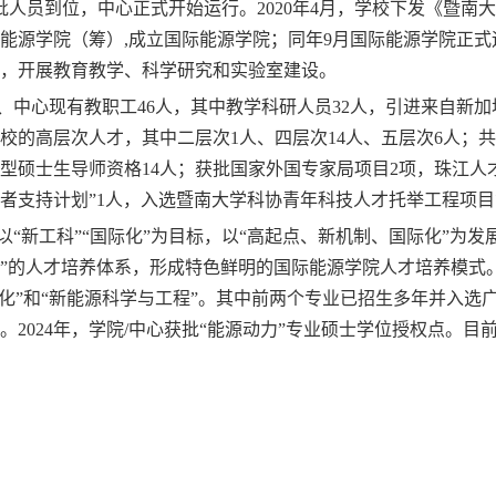
批人员到位，中心正式开始运行。2020年4月，学校下发《暨
能源学院（筹）,成立国际能源学院；同年9月国际能源学院正
，开展教育教学、科学研究和实验室建设。
心现有教职工46人，其中教学科研人员32人，引进来自新加
校的高层次人才，其中二层次1人、四层次14人、五层次6人；
术型硕士生导师资格14人；获批国家外国专家局项目2项，珠江人
者支持计划”1人，入选暨南大学科协青年科技人才托举工程项目
工科”“国际化”为目标，以“高起点、新机制、国际化”为发
”的人才培养体系，形成特色鲜明的国际能源学院人才培养模式。
动化”和“新能源科学与工程”。其中前两个专业已招生多年并入选
。2024年，学院/中心获批“能源动力”专业硕士学位授权点。目
%。