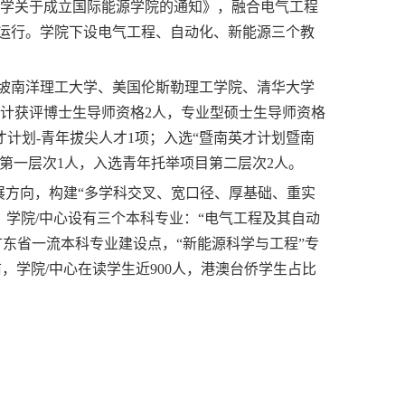
南大学关于成立国际能源学院的通知》，融合电气工程
式运行。学院下设电气工程、自动化、新能源三个教
坡南洋理工大学、美国伦斯勒理工学院、清华大学
共计获评博士生导师资格2人，专业型硕士生导师资格
才计划-青年拔尖人才1项；入选“暨南英才计划暨南
第一层次1人，入选青年托举项目第二层次2人。
展方向，构建“多学科交叉、宽口径、厚基础、重实
学院/中心设有三个本科专业：“电气工程及其自动
广东省一流本科专业建设点，“新能源科学与工程”专
前，学院/中心在读学生近900人，港澳台侨学生占比