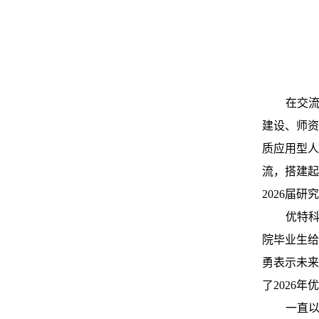
在交
建设、师资
质应用型人
流，搭建起
2026
届研究
优特
院毕业生给
勇表示未来
了
2026
年优
一直以