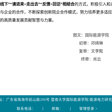
线下”“请进来
+
走出去”“反馈
+
回访”相结合
的方式，积极引入和
与企业的合作，不断探索创新院企合作模式，努力培养更多适应
的高质量发展贡献智慧与力量。
图文：国际能源学院
初审：邓绮琳
复审：文李黠
终审：肖云
址：广东省珠海市前山路206号 暨南大学国际能源学院/能源电力研
联系电话：
邮箱：
管理登录 >