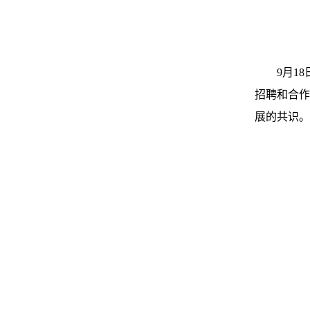
9
月
18
招聘和合作
展的共识。